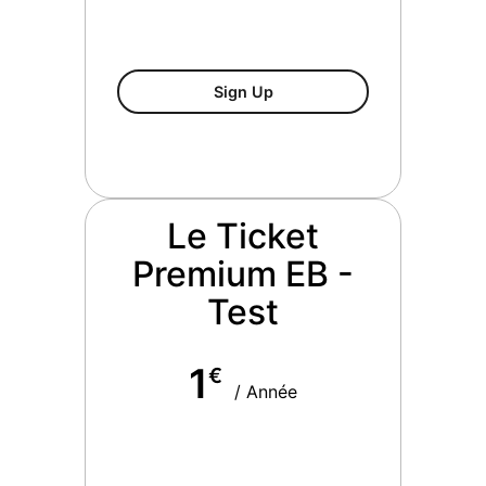
[TEST] Le Ticket Premium E
Sign Up
Le Ticket
Premium EB -
Test
1
€
/ Année