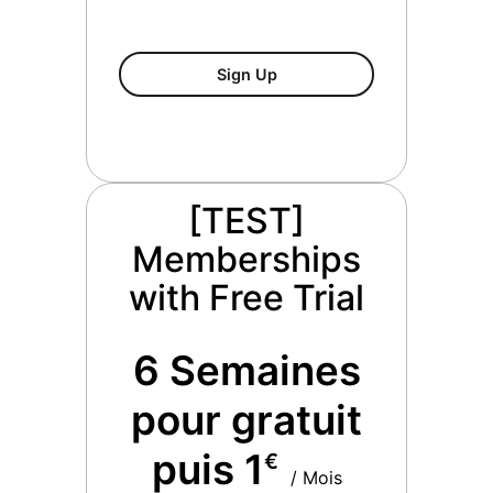
[TEST] Le Ticket Premium 
Sign Up
[TEST]
Memberships
with Free Trial
6 Semaines
pour gratuit
puis 1
€
/ Mois