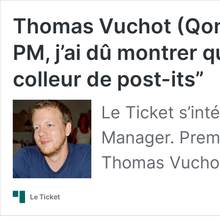
Thomas Vuchot (Qont
PM, j’ai dû montrer q
colleur de post-its”
Le Ticket s’int
Manager. Premie
Thomas Vuchot
Le Ticket