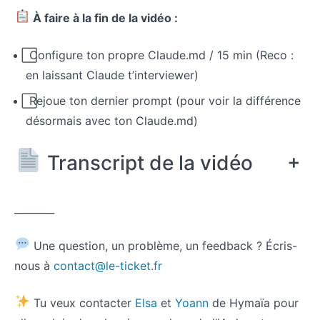
1ère Skill
À faire à la fin de la vidéo :
(LE
TICKET
PREMIUM)
⃞ Configure ton propre Claude.md / 15 min (Reco :
Épisode
en laissant Claude t’interviewer)
5 : Crée une
routine pour
⃞ Rejoue ton dernier prompt (pour voir la différence
programmer
tes tâches
désormais avec ton Claude.md)
récurrentes
(LE TICKET
PREMIUM)
+
Transcript de la vidéo
Épisode 6
: Crée ton
________
1er agent
IA
spécialisé
Une question, un problème, un feedback ? Écris-
(LE
TICKET
nous à
con
tact@le-ticket.fr
PREMIUM)
Tu veux contacter
Elsa
et
Yoann
de Hymaïa pour
Épisode 7
: Crée ton