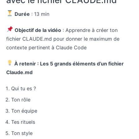
Renseigne
ton
contexte
Durée
: 13 min
dans
Claude
Code avec
Objectif de la vidéo
: Apprendre à créer ton
le fichier
CLAUDE.md
fichier CLAUDE.md pour donner le maximum de
contexte pertinent à Claude Code
Épisode
3 : Branche
Claude
À retenir : Les 5 grands éléments d’un fichier
Code à tes
outils
Claude.md
(Notion,
Slack,
Google
Qui tu es ?
Drive…) via
des
Ton rôle
connecteurs
MCP (LE
Ton équipe
TICKET
PREMIUM)
Tes rituels
Épisode 4
Ton style
: Crée ta