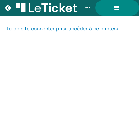
Return to all formations
Tu dois te connecter pour accéder à ce contenu.
DRIVE
:
la
formation
sur
les
fondamentaux
du
management
pour