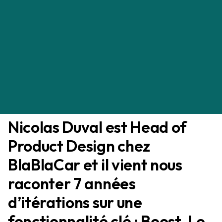
années à itérer sur la
fonctionnalité clé de Discovery
Discipline
Tanguy Verluise
LES PODCASTS DU TICKET
03/09/2023
Nicolas Duval est Head of
Product Design chez
BlaBlaCar et il vient nous
raconter 7 années
d’itérations sur une
fonctionnalité clé : Boost. Le