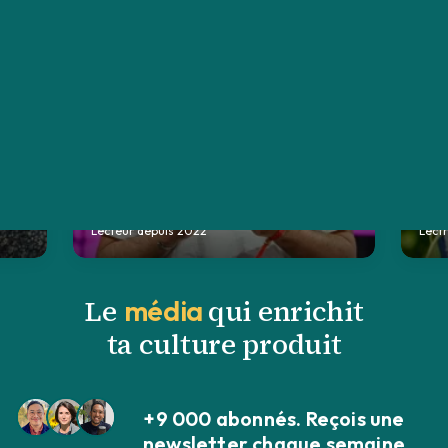
Enzo Avigo
Val
Cofondateur de June.so
Prod
Lecteur depuis 2022
Lectr
Le
qui enrichit
média
ta culture produit
+9 000 abonnés. Reçois une
newsletter chaque semaine