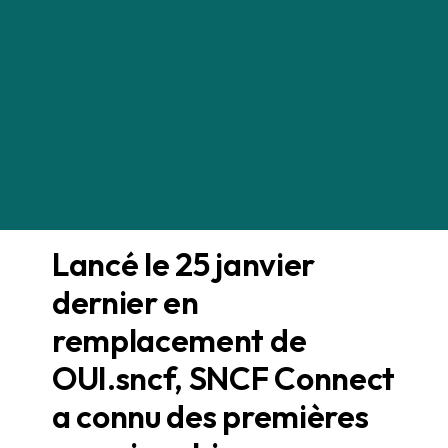
SNCF Connect, l’appli qui a
déraillé au départ
Kevin Deniau
DANS LES COULISSES PRODUIT
03/09/2022
Lancé le 25 janvier
dernier en
remplacement de
OUI.sncf, SNCF Connect
a connu des premières