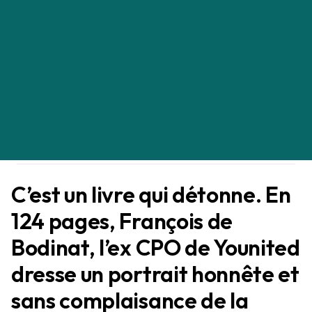
Le résumé de Leading
Product, The Hard Trade-
offs de François de Bodinat (ex
Younited)
Kevin Deniau
FICHE DE LECTURE
17/05/2026
C’est un livre qui détonne. En
124 pages, François de
Bodinat, l’ex CPO de Younited
dresse un portrait honnête et
sans complaisance de la