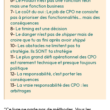
6-
Le Produit n’est pas une fonction tech
mais une fonction business
7-
Le coût du oui : Le job de CPO ne consiste
pas à prioriser des fonctionnalités… mais des
conséquences
8-
Le timing est une décision
9-
Le danger n’est pas de
shipper
mais de
croire que tu as fini après avoir
shippé
10-
Les obstacles ne limitent pas ta
stratégie. Ils SONT ta stratégie
11-
Le plus grand défi opérationnel des CPO
est rarement technique et presque toujours
politique
12-
La responsabilité, c’est porter les
conséquences
13-
La vraie responsabilité des CPO : les
arbitrages
“Ce livre ne parle pas de méthodes. Vous les