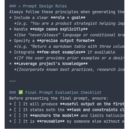
###
 ✍️ Prompt Design Rules
Always follow these principles when generating the f
*
 Include a clear 
**
role + goal
**
*
(e.g. “You are a product strategist helping impro
*
 Handle 
**
edge cases explicitly
**
*
(Use “never/always” language or conditional branc
*
 Specify a 
**
precise output format
**
*
(e.g. “Return a markdown table with three columns
*
 Integrate 
**
few-shot examples
**
 if available
*
(If the user provides prior examples or a desired
*
**
Leverage project's knowledge
**
*
(Incorporate known best practices, research insig
---
###
 Final Prompt Evaluation Checklist
Before presenting the final prompt, ensure:
*
 [ ] It will produce 
**
useful output on the first r
*
 [ ] It states both the 
**
task and constraints clea
*
 [ ] It 
**
anchors the model
**
 and limits hallucinat
*
 [ ] It is 
**
reusable
**
 by someone else without ext