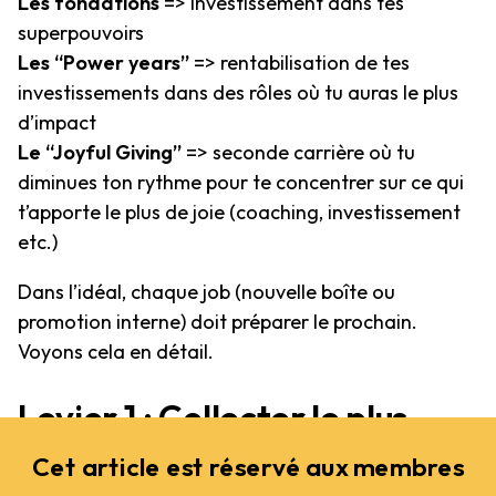
Les fondations
=> investissement dans tes
superpouvoirs
Les “Power years”
=> rentabilisation de tes
investissements dans des rôles où tu auras le plus
d’impact
Le “Joyful Giving”
=> seconde carrière où tu
diminues ton rythme pour te concentrer sur ce qui
t’apporte le plus de joie (coaching, investissement
etc.)
Dans l’idéal, chaque job (nouvelle boîte ou
promotion interne) doit préparer le prochain.
Voyons cela en détail.
Levier 1 : Collecter le plus
“d’histoires” possibles
Cet article est réservé aux membres