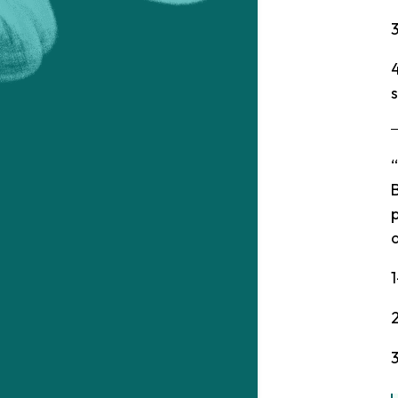
3
“
p