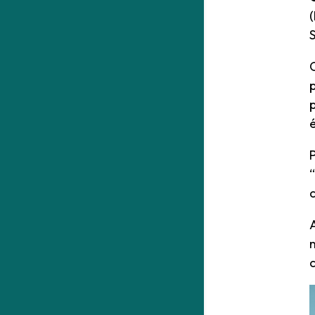
(
C
p
P
“
A
n
c