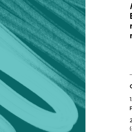
1
2
(