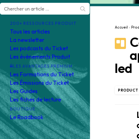
200+ RESSOURCES PRODUIT
Accueil
›
Pro
Tous les articles
C
La newsletter
Les podcasts du Ticket
a
Les évènements Produit
led
LES AVANTAGES PREMIUM
Les Formations du Ticket
Les Émissions du Ticket
Les Guides
PRODUCT
Les fiches de lecture
BOUTIQUE
Le Roadbook