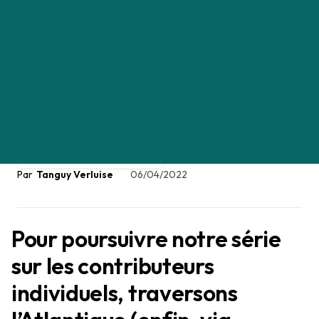
Jackie Bavaro : “De nombreux
PM ont l'impression qu'ils
doivent absolument devenir
manager pour faire une belle
carrière. Mais ce n’est pas vrai
!”
CARRIÈRE DANS LE PRODUIT
Tanguy Verluise
06/04/2022
Pour poursuivre notre série
sur les contributeurs
individuels, traversons