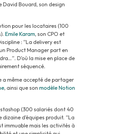
e David Bouard, son design
tion pour les locataires (100
s).
Emile Karam
, son CPO et
scipline : “La delivery est
un Product Manager part en
ndra…”. D’où la mise en place de
lairement séquencé.
mile a même accepté de partager
ne
, ainsi que son
modèle Notion
estashop (300 salariés dont 40
 dizaine d’équipes produit. “La
 immuable mais les activités à
ilité et une simplicité qui