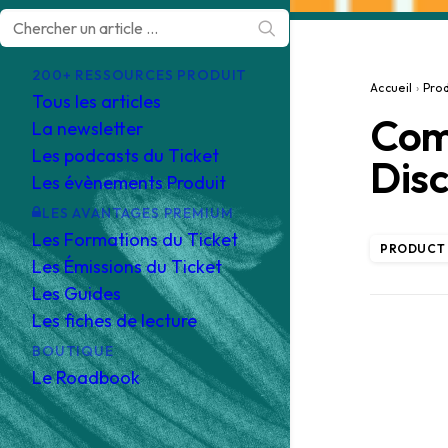
200+ RESSOURCES PRODUIT
Accueil
›
Pro
Tous les articles
Comm
La newsletter
Les podcasts du Ticket
Disc
Les évènements Produit
LES AVANTAGES PREMIUM
Les Formations du Ticket
PRODUCT 
Les Émissions du Ticket
Les Guides
Les fiches de lecture
BOUTIQUE
Le Roadbook