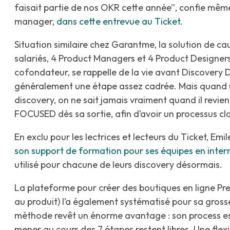
faisait partie de nos OKR cette année”, confie mêm
manager,
dans cette entrevue au Ticket
.
Situation similaire chez Garantme, la solution de cau
salariés, 4 Product Managers et 4 Product Designer
cofondateur, se rappelle de la vie avant Discovery Di
généralement une étape assez cadrée. Mais quand 
discovery, on ne sait jamais vraiment quand il revie
FOCUSED dès sa sortie, afin d’avoir un processus c
En exclu pour les lectrices et lecteurs du Ticket, E
son support de formation pour ses équipes en inter
utilisé pour chacune de leurs discovery désormais.
La plateforme pour créer des boutiques en ligne Pr
au produit) l’a également systématisé pour sa grosse
méthode revêt un énorme avantage : son process est
mener au cours des 7 étapes restent libres. Une flexib