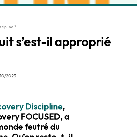
cipline ?
t s’est-il approprié
/10/2023
covery Discipline
,
scovery FOCUSED, a
 monde feutré du
. Qu’en reste-t-il